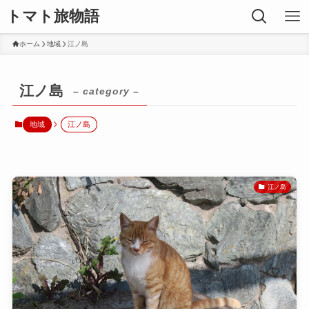
トマト旅物語
ホーム
地域
江ノ島
江ノ島
– category –
地域
江ノ島
江ノ島