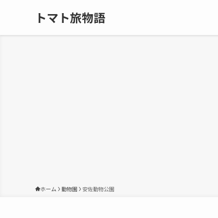
トマト旅物語
ホーム
動物園
安佐動物公園