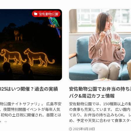
安佐動物公園
025はいつ開催？過去の実績
安佐動物公園でお弁当の持ち
バク&周辺カフェ情報
物公園ナイトサファリ」。 広島市安
安佐動物公園では、150種類以上の
、夜間特別開園イベントが毎年人気
の食事も充実しています。 広い園
9月初旬の土日祝に開催され、昼間とは
ており、お弁当の持ち込みもOK。 
...
め、予定や天気に合わせて食事スタイル
2025年6月18日