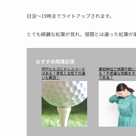
日没～19時までライトアップされます。
とても綺麗な紅葉が見れ、昼間とは違った紅葉が
おすすめ関連記事
宍戸ヒルズにドレスコード
御岩神社で体調不良に
はある？男性と女性での違
る？不思議な体験をす
いも解説！
て本当？