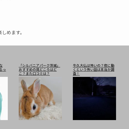
楽しめます。
な
「シルバニアパーク茨城」
牛久大仏は怖いの？夜に動
るっ
おすすめの見どころはど
くという怖い話は本当か調
こ？また口コミは？
査！