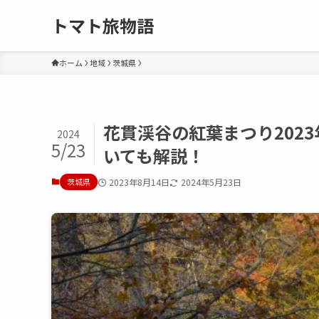
トマト旅物語
ホーム
地域
茨城県
花貫渓谷の紅葉まつり202
2024
5/23
いても解説！
茨城県
2023年8月14日
2024年5月23日