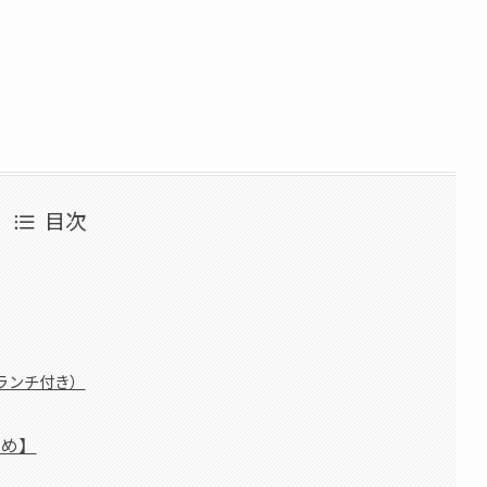
目次
ランチ付き）
とめ】