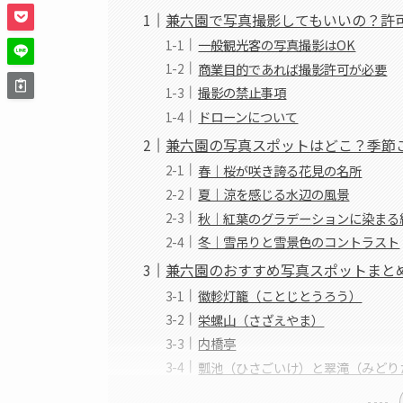
兼六園で写真撮影してもいいの？許
一般観光客の写真撮影はOK
商業目的であれば撮影許可が必要
撮影の禁止事項
ドローンについて
兼六園の写真スポットはどこ？季節
春｜桜が咲き誇る花見の名所
夏｜涼を感じる水辺の風景
秋｜紅葉のグラデーションに染まる
冬｜雪吊りと雪景色のコントラスト
兼六園のおすすめ写真スポットまと
徽軫灯籠（ことじとうろう）
栄螺山（さざえやま）
内橋亭
瓢池（ひさごいけ）と翠滝（みどり