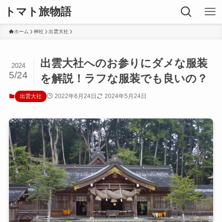
トマト旅物語
ホーム
神社
出雲大社
出雲大社へのお参りにダメな服装
2024
5/24
を解説！ラフな服装でも良いの？
2022年6月24日
2024年5月24日
出雲大社