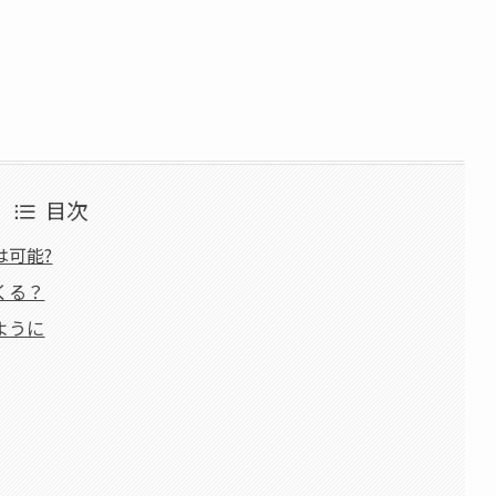
目次
は可能?
くる？
ように