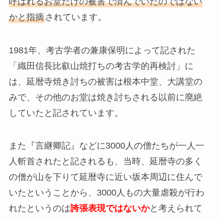
呼ばれるお堂だけの被害で済んでいたのではない
かと指摘
されています。
1981年、考古学者の兼康保明によって記された
「織田信長比叡山焼打ちの考古学的再検討」に
は、延暦寺焼き討ちの被害は根本中堂、大講堂の
みで、その他のお堂は焼き討ちされる以前に廃絶
していたと記されています。
また『言継卿記』などに3000人の僧たちが一人一
人斬首されたと記されるも、
当時、延暦寺の多く
の僧が山を下りて延暦寺に近い坂本周辺に住んで
いたということから、3000人もの大量虐殺が行わ
れたというのは
誇張表現ではないか
と考えられて