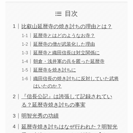
目次
比叡山延暦寺の焼き討ちの理由とは？
延暦寺とはどのようなお寺？
延暦寺の僧が武装化した理由
延暦寺と織田信長は対立関係に
朝倉・浅井軍の兵を匿った延暦寺
延暦寺を焼き討ちに
織田信長の焼き討ちに反対していた武将
はいたのか？
『信長公記』は誇張して記録されてい
る？延暦寺焼き討ちの事実
明智光秀の功績
延暦寺焼き討ちはなぜ行われた？明智光