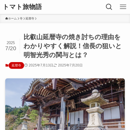
トマト旅物語
ホーム
寺
延暦寺
比叡山延暦寺の焼き討ちの理由を
2025
わかりやすく解説！信長の狙いと
7/20
明智光秀の関与とは？
2025年7月13日
2025年7月20日
延暦寺