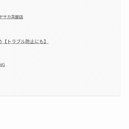
ヤサカ茶屋店
め【トラブル防止にも】
NG