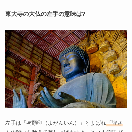
東大寺の大仏の左手の意味は?
左手は「与願印（よがんいん）」とよばれ
「皆さ