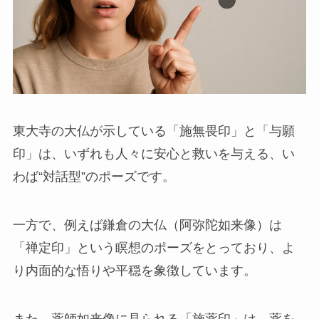
東大寺の大仏が示している「施無畏印」と「与願
印」は、いずれも人々に安心と救いを与える、い
わば“対話型”のポーズです。
一方で、例えば鎌倉の大仏（阿弥陀如来像）は
「禅定印」という瞑想のポーズをとっており、よ
り内面的な悟りや平穏を象徴しています。
また、薬師如来像に見られる「施薬印」は、薬を