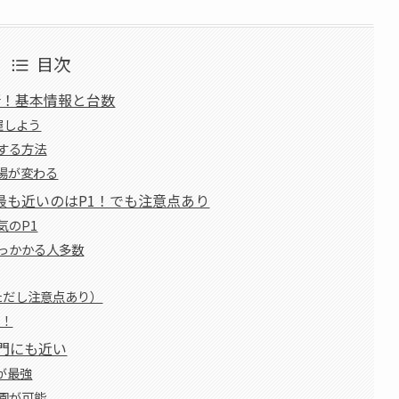
目次
所！基本情報と台数
握しよう
する方法
場が変わる
最も近いのはP1！でも注意点あり
気のP1
っかかる人多数
ただし注意点あり）
須！
門にも近い
が最強
園が可能