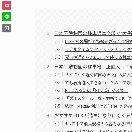
日本平動物園の駐車場は全部で4か
P1〜P4の場所と特徴をざっくり把
リアルタイムで空き状況をチェック
曜日や混雑状況によって使える駐車
日本平動物園の駐車場｜正面入口に
「とにかく近くに停めたい」人に人
でも右折進入できない！？入口でひ
P1に入るには「回り道」が必要！
「送迎スタイル」なら右折でOK（
結論：P1は便利だけど“予習”が必
おすすめはP3！満車になりにくく東
4つの中で最大規模！収容力ならP3
正面入口ではなく「東門」からの入