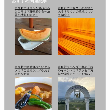
おすすめ関連記事
富良野でメロンを食べれる
富良野にはサウナの聖地が
ところは？直売所や食べ放
ある？サウナの聖地につい
題の情報も紹介！
て紹介！
富良野で絶対食べたいグル
富良野ラベンダー祭の日程
メは？ご当地グルメやおす
やイベントは？アクセス方
すめを紹介！
法や花火についても解説！