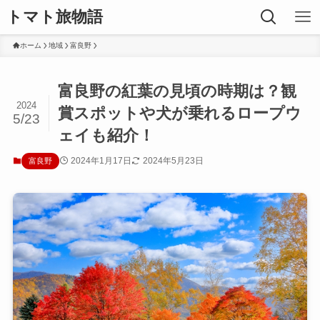
トマト旅物語
ホーム
地域
富良野
富良野の紅葉の見頃の時期は？観
2024
賞スポットや犬が乗れるロープウ
5/23
ェイも紹介！
2024年1月17日
2024年5月23日
富良野