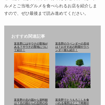
ルメとご当地グルメを食べられるお店を紹介しま
すので、ぜひ最後まで読み進めてください。
おすすめ関連記事
富良野にはサウナの聖地が
富良野のラベンダーの見頃
ある？サウナの聖地につい
は？おすすめの時期やラベ
て紹介！
ンダー畑も紹介！
富良野の北の国から資料館
富良野でとうもろこしを食
は？北の国からの五郎の石
べれる場所はどこ？時期や