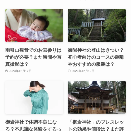
雨引山観音でのお宮参りは
御岩神社の登山はきつい？
予約が必要？また時間や写
初心者向けのコースの距離
真撮影は？
やおすすめの服装は？
2023年12月12日
2023年12月12日
御岩神社で体調不良にな
「御岩神社」のブレスレッ
る？不思議な体験をするっ
トの効果や値段は？また評