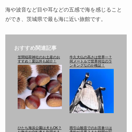
海や波音など目や耳などの五感で海を感じること
ができ、茨城県で最も海に近い旅館です。
おすすめ関連記事
笠間稲荷神社のお土産のお
牛久大仏の高さは世界一？
すすめ！栗以外も紹介！
何メートルで世界何位のラ
ンキングなのか検証！
ひたち海浜公園は犬もOK？
雨引山観音でのお宮参りは