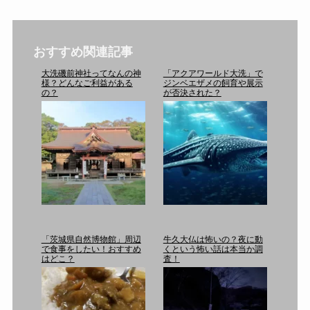
おすすめ関連記事
大洗磯前神社ってなんの神
「アクアワールド大洗」で
様？どんなご利益がある
ジンベエザメの飼育や展示
の？
が否決された？
「茨城県自然博物館」周辺
牛久大仏は怖いの？夜に動
で食事をしたい！おすすめ
くという怖い話は本当か調
はどこ？
査！