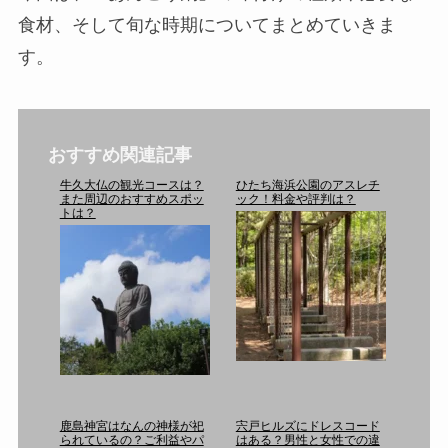
食材、そして旬な時期についてまとめていきま
す。
おすすめ関連記事
牛久大仏の観光コースは？
ひたち海浜公園のアスレチ
また周辺のおすすめスポッ
ック！料金や評判は？
トは？
鹿島神宮はなんの神様が祀
宍戸ヒルズにドレスコード
られているの？ご利益やパ
はある？男性と女性での違