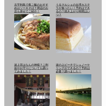
古宇利島で夜ご飯のおすす
うるマルシェの台湾カステ
めはソーキそば？周辺のお
ラが食べたい！予約はでき
店も併せてご紹介！
るの？焼き上がり時間はい
つ？
波上宮はなんの神様？ご利
波の上ビーチでシュノーケ
益やお守りについても調べ
リングができるの？予約は
てみました！
必要？調べました！