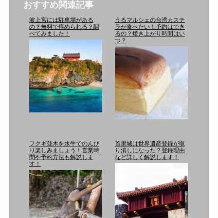
おすすめ関連記事
波上宮には駐車場がある
うるマルシェの台湾カステ
の？無料で停められる？調
ラが食べたい！予約はでき
べてみました！
るの？焼き上がり時間はい
つ？
フクギ並木を水牛でのんび
首里城は世界遺産登録が取
り楽しみましょう！営業時
り消しになった？登録理由
間や予約方法も解説しま
など詳しく解説します！
す！