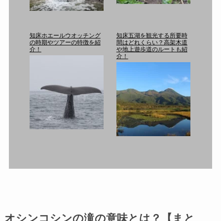
知床ホエールウオッチング
知床五湖を観光する所要時
の時期やツアーの特徴を紹
間はどれくらい？高架木道
介！
や地上遊歩道のルートも紹
介！
オシンコシンの滝の意味とは？【まと