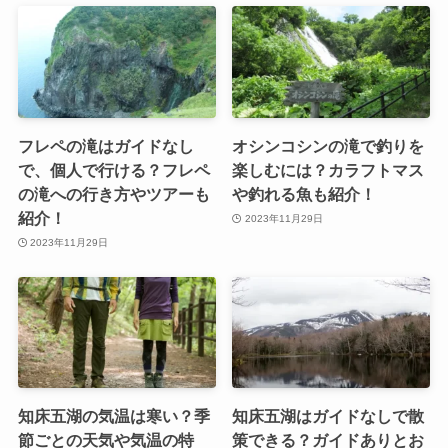
フレペの滝はガイドなし
オシンコシンの滝で釣りを
で、個人で行ける？フレペ
楽しむには？カラフトマス
の滝への行き方やツアーも
や釣れる魚も紹介！
紹介！
2023年11月29日
2023年11月29日
知床五湖の気温は寒い？季
知床五湖はガイドなしで散
節ごとの天気や気温の特
策できる？ガイドありとお