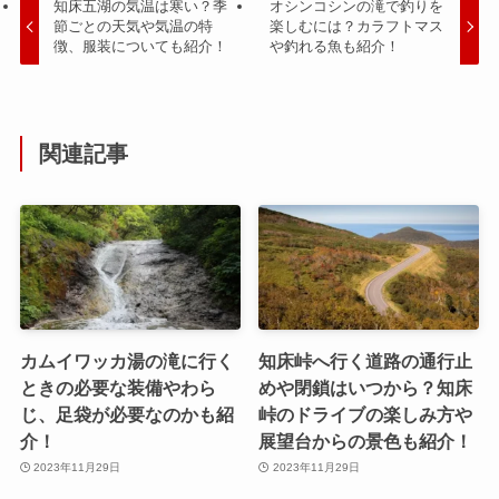
知床五湖の気温は寒い？季
オシンコシンの滝で釣りを
節ごとの天気や気温の特
楽しむには？カラフトマス
徴、服装についても紹介！
や釣れる魚も紹介！
関連記事
カムイワッカ湯の滝に行く
知床峠へ行く道路の通行止
ときの必要な装備やわら
めや閉鎖はいつから？知床
じ、足袋が必要なのかも紹
峠のドライブの楽しみ方や
介！
展望台からの景色も紹介！
2023年11月29日
2023年11月29日