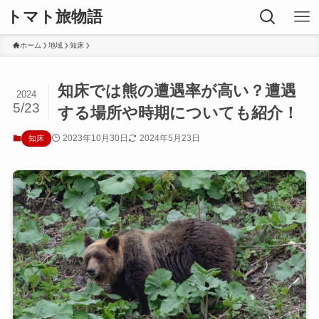
トマト旅物語
ホーム
地域
知床
知床では熊の遭遇率が高い？遭遇
2024
5/23
する場所や時期についても紹介！
2023年10月30日
2024年5月23日
知床