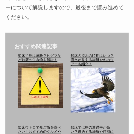
ーについて解説しますので、最後まで読み進めて
ください。
おすすめ関連記事
知床半島は危険？ヒグマな
知床の流氷の時期はいつ？
ど知床の生き物を解説！
流氷が見える場所や冬のツ
アーも紹介！
知床ウトロで夜ご飯を食べ
知床では熊の遭遇率が高
たい！おすすめのグルメや
い？遭遇する場所や時期に