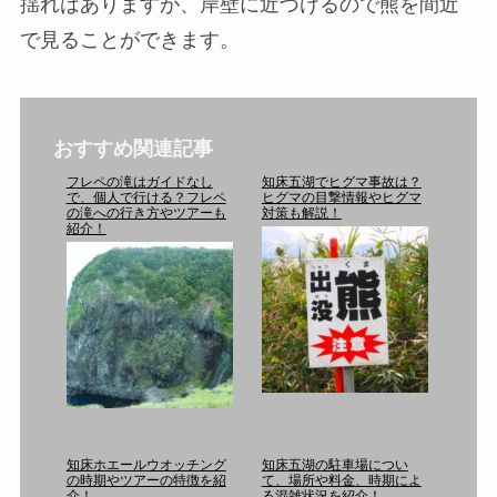
揺れはありますが、岸壁に近づけるので熊を間近
で見ることができます。
おすすめ関連記事
フレペの滝はガイドなし
知床五湖でヒグマ事故は？
で、個人で行ける？フレペ
ヒグマの目撃情報やヒグマ
の滝への行き方やツアーも
対策も解説！
紹介！
知床ホエールウオッチング
知床五湖の駐車場につい
の時期やツアーの特徴を紹
て、場所や料金、時期によ
介！
る混雑状況を紹介！