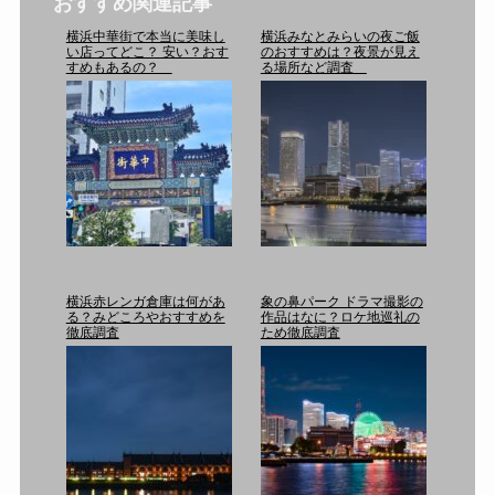
おすすめ関連記事
横浜中華街で本当に美味し
横浜みなとみらいの夜ご飯
い店ってどこ？ 安い？おす
のおすすめは？夜景が見え
すめもあるの？
る場所など調査
横浜赤レンガ倉庫は何があ
象の鼻パーク ドラマ撮影の
る？みどころやおすすめを
作品はなに？ロケ地巡礼の
徹底調査
ため徹底調査