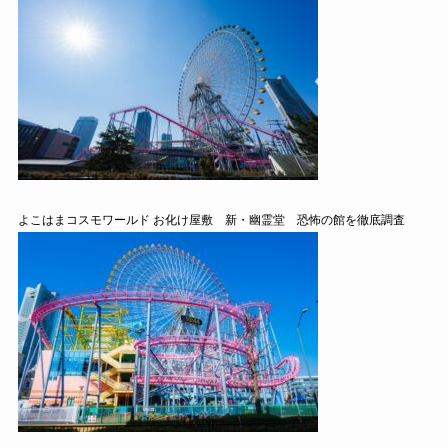
よこはまコスモワールド お化け屋敷 新・幽霊堂 恐怖の館を徹底調査