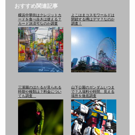
おすすめ関連記事
横浜中華街はクレジットカ
よこはまコスモワールドは
ードを食べ歩きは使える？
閉鎖する噂はデマ？なのか
カード決済可なのか調査
調査！
三溪園のほたるが見られる
山下公園のガンダムいつま
時期や種類は？料金につい
で？入場料や時間、見える
ても調査
場所を徹底調査