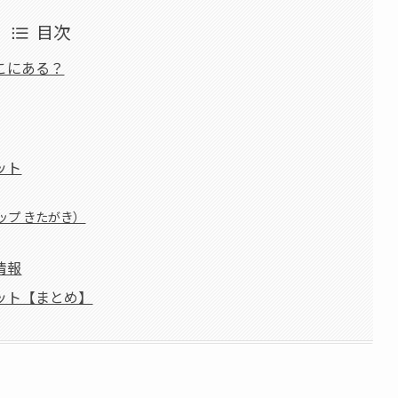
目次
こにある？
ット
ップ きたがき）
情報
ット【まとめ】