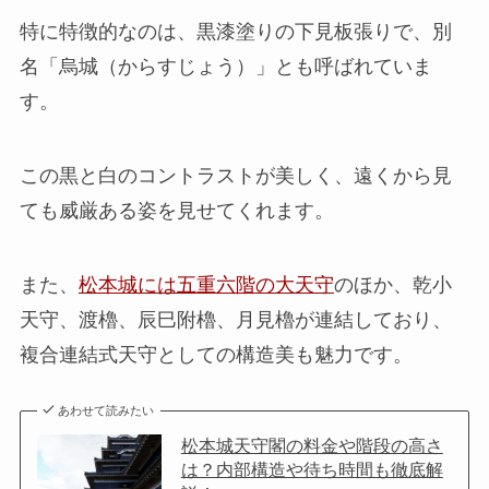
特に特徴的なのは、黒漆塗りの下見板張りで、別
名「烏城（からすじょう）」とも呼ばれていま
す。
この黒と白のコントラストが美しく、遠くから見
ても威厳ある姿を見せてくれます。
また、
松本城には五重六階の大天守
のほか、乾小
天守、渡櫓、辰巳附櫓、月見櫓が連結しており、
複合連結式天守としての構造美も魅力です。
あわせて読みたい
松本城天守閣の料金や階段の高さ
は？内部構造や待ち時間も徹底解