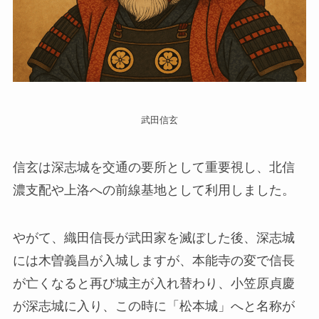
武田信玄
信玄は深志城を交通の要所として重要視し、北信
濃支配や上洛への前線基地として利用しました。
やがて、織田信長が武田家を滅ぼした後、深志城
には木曽義昌が入城しますが、本能寺の変で信長
が亡くなると再び城主が入れ替わり、小笠原貞慶
が深志城に入り、この時に「松本城」へと名称が