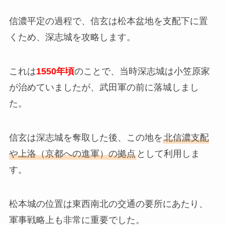
信濃平定の過程で、信玄は松本盆地を支配下に置
くため、深志城を攻略します。
これは
1550年頃
のことで、当時深志城は小笠原家
が治めていましたが、武田軍の前に落城しまし
た。
信玄は深志城を奪取した後、この地を
北信濃支配
や上洛（京都への進軍）の拠点
として利用しま
す。
松本城の位置は東西南北の交通の要所にあたり、
軍事戦略上も非常に重要でした。