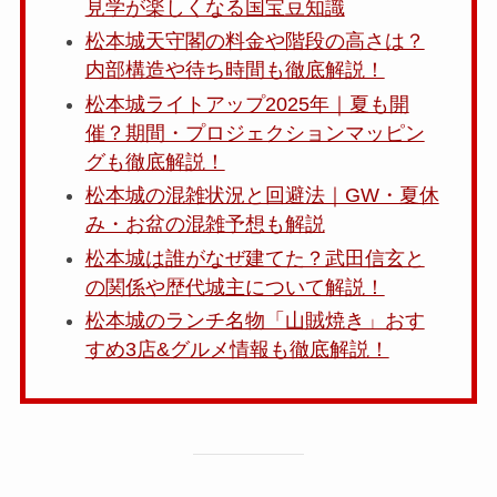
見学が楽しくなる国宝豆知識
松本城天守閣の料金や階段の高さは？
内部構造や待ち時間も徹底解説！
松本城ライトアップ2025年｜夏も開
催？期間・プロジェクションマッピン
グも徹底解説！
松本城の混雑状況と回避法｜GW・夏休
み・お盆の混雑予想も解説
松本城は誰がなぜ建てた？武田信玄と
の関係や歴代城主について解説！
松本城のランチ名物「山賊焼き」おす
すめ3店&グルメ情報も徹底解説！