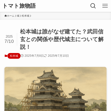
トマト旅物語
ホーム
城
松本城
松本城は誰がなぜ建てた？武田信
2025
玄との関係や歴代城主について解
7/10
説！
2025年7月8日
2025年7月10日
松本城