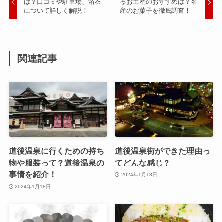
は？口コミや駐車場、浴衣
るお土産のおすすめは？名
について詳しく解説！
産のお菓子を徹底調査！
関連記事
道後温泉に行くための持ち
道後温泉街ができた理由っ
物や服装って？道後温泉の
てどんな感じ？
事情を紹介！
2024年1月18日
2024年1月18日