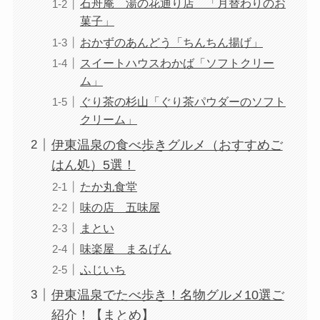
石舟庵 湯の花通り店 「月替わりのお
菓子」
おかずのあんどう「ちんちん揚げ」
スイートハウスわかば「ソフトクリー
ム」
ぐり茶の杉山「ぐり茶パウダーのソフト
クリーム」
伊東温泉の食べ歩きグルメ（おすすめご
はん処）5選！
たか丸食堂
味の店 五味屋
まとい
味楽屋 まるげん
ふじいち
伊東温泉でたべ歩き！名物グルメ10選ご
紹介！【まとめ】