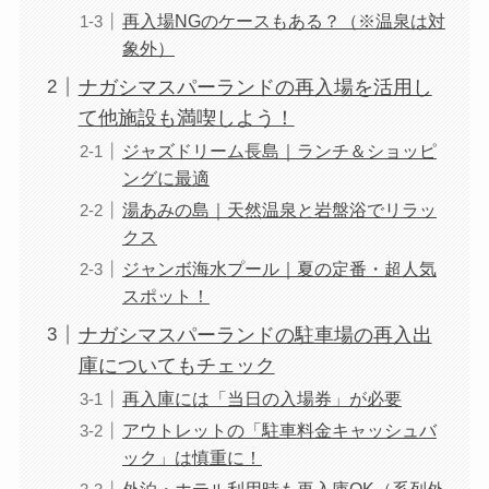
再入場NGのケースもある？（※温泉は対
象外）
ナガシマスパーランドの再入場を活用し
て他施設も満喫しよう！
ジャズドリーム長島｜ランチ＆ショッピ
ングに最適
湯あみの島｜天然温泉と岩盤浴でリラッ
クス
ジャンボ海水プール｜夏の定番・超人気
スポット！
ナガシマスパーランドの駐車場の再入出
庫についてもチェック
再入庫には「当日の入場券」が必要
アウトレットの「駐車料金キャッシュバ
ック」は慎重に！
外泊・ホテル利用時も再入庫OK（系列外