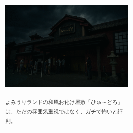
よみうりランドの和風お化け屋敷「ひゅ～どろ」
は、ただの雰囲気重視ではなく、ガチで怖いと評
判。