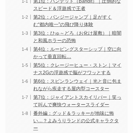
第1位：バンデット（Bandit）｜圧倒的な
スピード＆浮遊感で王者
第2位：バンジージャンプ｜足がすく
む“都内唯一”の飛び降り体験
第3位：ひゅ～どろ（お化け屋敷）｜暗闇
と和風ホラーの恐怖
第4位：ルーピングスターシップ｜空に向
かって垂直回転…
第5位：クレージーヒュー・ストン｜マイ
ナス2Gの浮遊感で脳がフワッとする
第6位：スピンランウェイ｜光と音に包ま
れながら疾走する屋内型コースター
第7位：ジャイアントスカイリバー｜笑っ
て叫んで爽快ウォータースライダー
番外編：グッド＆ラッキーが地味に怖
い…？よみうりランドの公式キャラクタ
ー