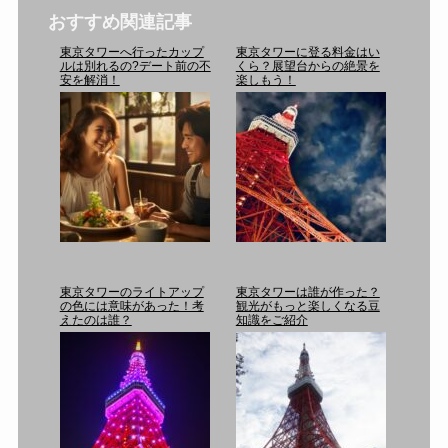
おすすめ関連記事
東京タワーへ行ったカップ
東京タワーに登る料金はい
ルは別れるの?デート前の不
くら？展望台からの絶景を
安を解消！
楽しもう！
東京タワーのライトアップ
東京タワーは誰が作った？
の色には意味があった！考
観光がもっと楽しくなる豆
えたのは誰？
知識をご紹介