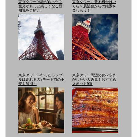
東京タワーは誰が作った？
東京タワーに登る料金はい
観光がもっと楽しくなる豆
くら？展望台からの絶景を
知識をご紹介
楽しもう！
東京タワーへ行ったカップ
東京タワー周辺の食べ歩き
ルは別れるの?デート前の不
がしたい人必見！おすすめ
安を解消！
スポット9選