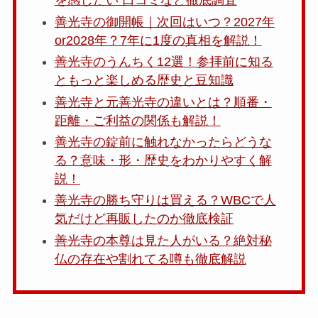
を感じたい 口コミなど徹底調査
善光寺の御開帳｜次回はいつ？2027年
or2028年？7年に1度の真相を解説！
善光寺のうんちく12選！参拝前に知る
ともっと楽しめる歴史と豆知識
善光寺と元善光寺の違いとは？順番・
距離・ご利益の関係も解説！
善光寺の錠前に触れなかったらどうな
る？意味・形・歴史をわかりやすく解
説！
善光寺の勝ち守りは買える？WBCで人
気だけど再販したのか徹底検証
善光寺の本尊は見た人がいる？絶対秘
仏の存在や割れてる噂も徹底解説