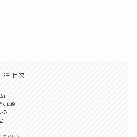
目次
仏」
きた仏像
いる
史
まれ変わる」