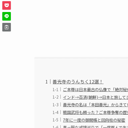
善光寺のうんちく12選！
ご本尊は日本最古の仏像で「絶対秘
インド→百済(朝鮮)→日本と旅して
善光寺の名は「本田善光」からきて
戦国武将も頼った？ご本尊争奪の歴
7年に一度の御開帳と回向柱の秘密
真っ暗な戒壇巡りで「一度死んで生