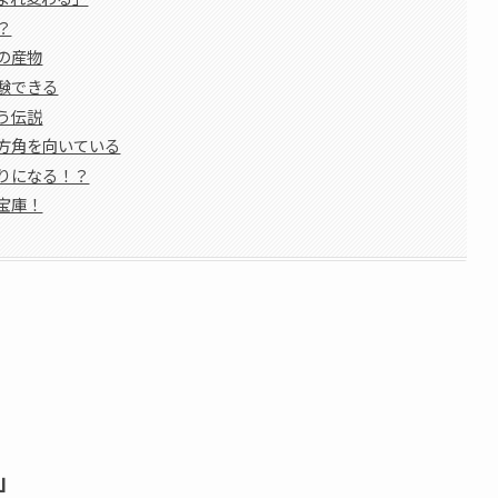
？
の産物
験できる
う伝説
方角を向いている
りになる！？
宝庫！
」