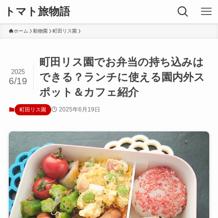
トマト旅物語
ホーム
動物園
町田リス園
町田リス園でお弁当の持ち込みは
2025
できる？ランチに使える園内外ス
6/19
ポット＆カフェ紹介
2025年6月19日
町田リス園