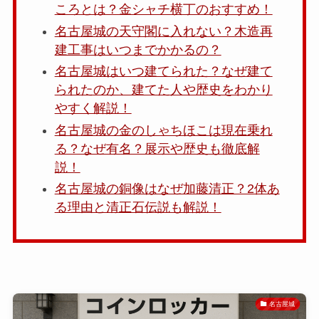
ころとは？金シャチ横丁のおすすめ！
名古屋城の天守閣に入れない？木造再
建工事はいつまでかかるの？
名古屋城はいつ建てられた？なぜ建て
られたのか、建てた人や歴史をわかり
やすく解説！
名古屋城の金のしゃちほこは現在乗れ
る？なぜ有名？展示や歴史も徹底解
説！
名古屋城の銅像はなぜ加藤清正？2体あ
る理由と清正石伝説も解説！
名古屋城