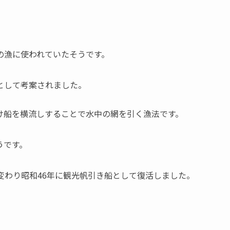
の漁に使われていたそうです。
として考案されました。
け船を横流しすることで水中の網を引く漁法です。
うです。
変わり昭和46年に観光帆引き船として復活しました。