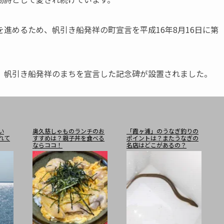
進めるため、帆引き船発祥の町宣言を平成16年8月16日に第
、帆引き船発祥のまちを宣言した記念碑が設置されました。
い
奥久慈しゃものランチのお
「霞ヶ浦」のうなぎ釣りの
れて
すすめは？親子丼を食べる
ポイントは？またうなぎの
ならココ！
名店はどこがあるの？