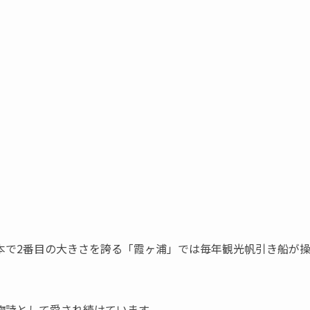
本で2番目の大きさを誇る「霞ヶ浦」では毎年観光帆引き船が
物詩として愛され続けています。