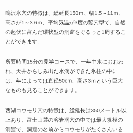
鳴沢氷穴の特徴は、総延長150ｍ、幅1.5～11ｍ、
高さが1～3.6ｍ、平均気温が3度の竪穴型で、自然
の起伏に富んだ環状型の洞窟をぐるっと1周するこ
とができます。
所要時間15分の見学コースで、一年中氷におおわ
れ、天井からしみ出た水滴ができた氷柱の中に
は、年によっては直径50cm、高さ3ｍという巨大
なものも見ることができます。
西湖コウモリ穴の特徴は、総延長は350メートル以
上あり、富士山麓の溶岩洞穴の中では最大規模の
洞窟で、洞窟の名前からコウモリがたくさんいる