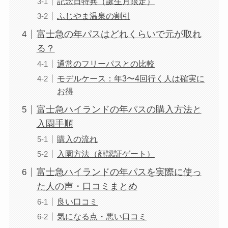
記念日特典（誕生月限定）
ふじやま温泉の割引
富士急の年パスはどれくらいで元が取れ
る？
通常のフリーパスとの比較
モデルケース：年3〜4回行く人は確実に
お得
富士急ハイランドの年パスの購入方法と
入園手順
購入の流れ
入園方法（顔認証ゲート）
富士急ハイランドの年パスを実際に使っ
た人の声・口コミまとめ
良い口コミ
気になる点・悪い口コミ