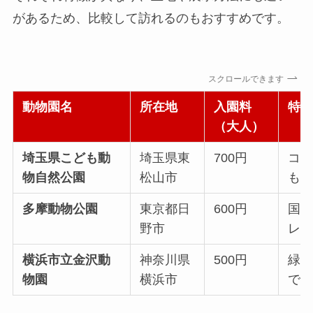
があるため、比較して訪れるのもおすすめです。
スクロールできます
動物園名
所在地
入園料
特
（大人）
埼玉県こども動
埼玉県東
700円
コ
物自然公園
松山市
も
多摩動物公園
東京都日
600円
国
野市
レ
横浜市立金沢動
神奈川県
500円
緑
物園
横浜市
で