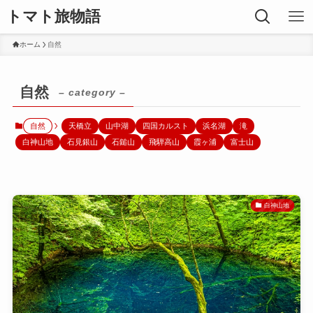
トマト旅物語
ホーム
自然
自然
– category –
自然
天橋立
山中湖
四国カルスト
浜名湖
滝
白神山地
石見銀山
石鎚山
飛騨高山
霞ヶ浦
富士山
白神山地