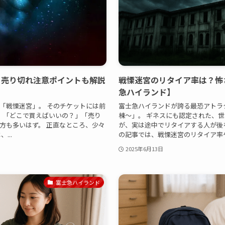
｜売り切れ注意ポイントも解説
戦慄迷宮のリタイア率は？怖
急ハイランド】
「戦慄迷宮」。 そのチケットには前
富士急ハイランドが誇る最恐アトラ
、「どこで買えばいいの？」「売り
棟〜」。 ギネスにも認定された、
方も多いはず。 正直なところ、少々
が、実は途中でリタイアする人が後
...
の記事では、戦慄迷宮のリタイア率やそ
2025年6月13日
富士急ハイランド