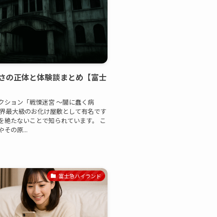
さの正体と体験談まとめ【富士
クション「戦慄迷宮 〜闇に蠢く病
世界最大級のお化け屋敷として有名です
を絶たないことで知られています。 こ
の原...
富士急ハイランド