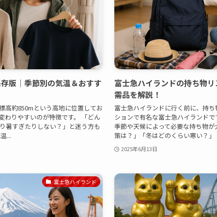
保存版｜季節別の気温＆おすす
富士急ハイランドの持ち物リ
需品を解説！
標高約850mという高地に位置してお
富士急ハイランドに行く前に、持ち
変わりやすいのが特徴です。 「どん
ションで有名な富士急ハイランドです
り暑すぎたりしない？」と迷う方も
季節や天候によって必要な持ち物が
...
策は？」「冬はどのくらい寒い？」「雨
2025年6月13日
富士急ハイランド