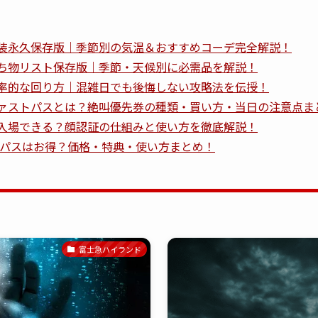
装永久保存版｜季節別の気温＆おすすめコーデ完全解説！
ち物リスト保存版｜季節・天候別に必需品を解説！
率的な回り方｜混雑日でも後悔しない攻略法を伝授！
ァストパスとは？絶叫優先券の種類・買い方・当日の注意点ま
入場できる？顔認証の仕組みと使い方を徹底解説！
の年パスはお得？価格・特典・使い方まとめ！
富士急ハイランド